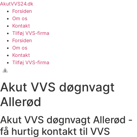
Videre
AkutVVS24.dk
til
Forsiden
indhold
Om os
Kontakt
Tilføj VVS-firma
Forsiden
Om os
Kontakt
Tilføj VVS-firma
Akut VVS døgnvagt
Allerød
Akut VVS døgnvagt Allerød -
få hurtig kontakt til VVS