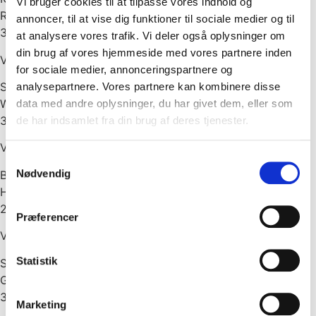
Vi bruger cookies til at tilpasse vores indhold og
Rørmosevej 2B 1
annoncer, til at vise dig funktioner til sociale medier og til
3450 Allerød
at analysere vores trafik. Vi deler også oplysninger om
din brug af vores hjemmeside med vores partnere inden
Vagttelefon
:
7088 2707
for sociale medier, annonceringspartnere og
SPH VVS & Kloak A/S
analysepartnere. Vores partnere kan kombinere disse
Walgerholm 9
data med andre oplysninger, du har givet dem, eller som
3500 Værløse
de har indsamlet fra din brug af deres tjenester.
Vagttelefon
:
4497 1353
Samtykkevalg
Nødvendig
Brdr. Jensen VVS
Hjortekærsvej 180
2800 Kgs. Lyngby
Præferencer
Vagttelefon
:
7874 1502
Statistik
Solex VVS
Gl. Mejerivej 16
3050 Humlebæk
Marketing