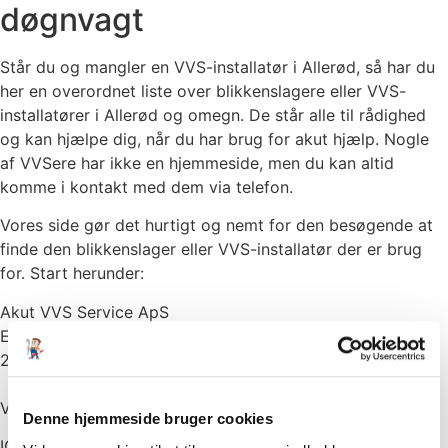
døgnvagt
Står du og mangler en VVS-installatør i Allerød, så har du
her en overordnet liste over blikkenslagere eller VVS-
installatører i Allerød og omegn. De står alle til rådighed
og kan hjælpe dig, når du har brug for akut hjælp. Nogle
af VVSere har ikke en hjemmeside, men du kan altid
komme i kontakt med dem via telefon.
Vores side gør det hurtigt og nemt for den besøgende at
finde den blikkenslager eller VVS-installatør der er brug
for. Start herunder:
Akut VVS Service ApS
Engager 2
2605 Brøndby
VVS vagttelefon:
:
70 777 922
Denne hjemmeside bruger cookies
IO VVS v/Ib Olesen