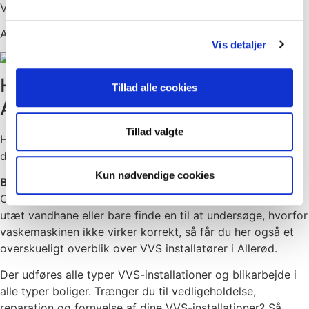
Vagttelefon
:
2082 7020
Annonce
Vis detaljer
Har du brug for akut VVS-hjælp i
Tillad alle cookies
Allerød?
Tillad valgte
Hurtig hjælp ydes af VVS’er med døgnvagt. Kontakt en af
de VVS-firmaer der vises herover.
Kun nødvendige cookies
Brug din VVS-mand
Overvejer at bygge et nyt badeværelse, få udskifte en
utæt vandhane eller bare finde en til at undersøge, hvorfor
vaskemaskinen ikke virker korrekt, så får du her også et
overskueligt overblik over VVS installatører i Allerød.
Der udføres alle typer VVS-installationer og blikarbejde i
alle typer boliger. Trænger du til vedligeholdelse,
reparation og fornyelse af dine VVS-installationer? Så