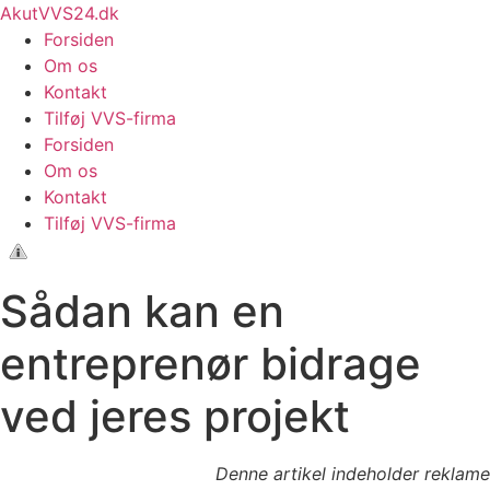
Videre
AkutVVS24.dk
til
Forsiden
indhold
Om os
Kontakt
Tilføj VVS-firma
Forsiden
Om os
Kontakt
Tilføj VVS-firma
Sådan kan en
entreprenør bidrage
ved jeres projekt
Denne artikel indeholder reklame