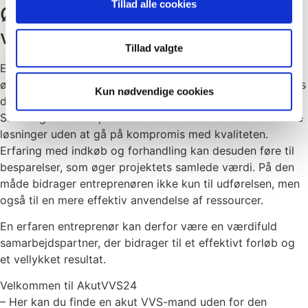
Tillad alle cookies
Økonomisk overblik og
værdiskabelse
Tillad valgte
Endelig spiller entreprenøren en vigtig rolle i forhold til
økonomistyring. Gennem løbende budgetopfølgning sikres
Kun nødvendige cookies
det, at udgifterne holdes inden for de aftalte rammer.
Samtidig kan entreprenøren identificere mere økonomiske
løsninger uden at gå på kompromis med kvaliteten.
Erfaring med indkøb og forhandling kan desuden føre til
besparelser, som øger projektets samlede værdi. På den
måde bidrager entreprenøren ikke kun til udførelsen, men
også til en mere effektiv anvendelse af ressourcer.
En erfaren entreprenør kan derfor være en værdifuld
samarbejdspartner, der bidrager til et effektivt forløb og
et vellykket resultat.
Velkommen til AkutVVS24
– Her kan du finde en akut VVS-mand uden for den