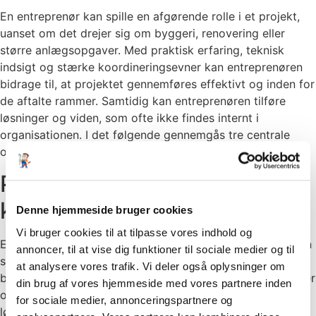
En entreprenør kan spille en afgørende rolle i et projekt,
uanset om det drejer sig om byggeri, renovering eller
større anlægsopgaver. Med praktisk erfaring, teknisk
indsigt og stærke koordineringsevner kan entreprenøren
bidrage til, at projektet gennemføres effektivt og inden for
de aftalte rammer. Samtidig kan entreprenøren tilføre
løsninger og viden, som ofte ikke findes internt i
organisationen. I det følgende gennemgås tre centrale
områder, hvor entreprenøren skaber værdi.
Projektstyring og
koordinering
Denne hjemmeside bruger cookies
Vi bruger cookies til at tilpasse vores indhold og
En entreprenør bidrager først og fremmest ved at sikre en
annoncer, til at vise dig funktioner til sociale medier og til
struktureret projektstyring. Entreprenøren fungerer som
at analysere vores trafik. Vi deler også oplysninger om
bindeled mellem bygherre, rådgivere og underleverandører
din brug af vores hjemmeside med vores partnere inden
og skaber dermed et samlet overblik over processen. Ved
for sociale medier, annonceringspartnere og
løbende at koordinere tidsplaner, ressourcer og