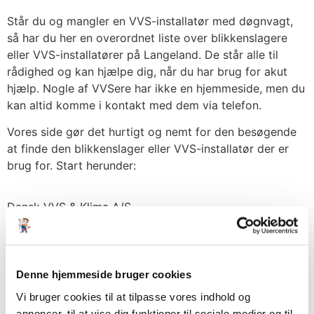
Står du og mangler en VVS-installatør med døgnvagt,
så har du her en overordnet liste over blikkenslagere
eller VVS-installatører på Langeland. De står alle til
rådighed og kan hjælpe dig, når du har brug for akut
hjælp. Nogle af VVSere har ikke en hjemmeside, men du
kan altid komme i kontakt med dem via telefon.
Vores side gør det hurtigt og nemt for den besøgende
at finde den blikkenslager eller VVS-installatør der er
brug for. Start herunder:
Dansk VVS & Klima A/S
Unsbjergvej 5
DK-5220 Odense SØ
Vagttelefon
:
5077 7999
Denne hjemmeside bruger cookies
Vi bruger cookies til at tilpasse vores indhold og
Annonce
annoncer, til at vise dig funktioner til sociale medier og til