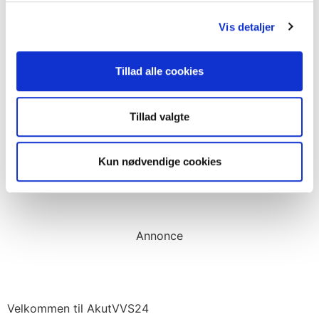
Langeland.
Vis detaljer
Der udføres alle typer VVS-installationer og blikarbejde
i alle typer boliger. Trænger du til vedligeholdelse,
reparation og fornyelse af dine VVS-installationer? Så
Tillad alle cookies
kontakt en af de blikkenslagere eller VVS-installatører
der vises her – De tilbyder også regulær VVS-service i
Tillad valgte
den normale åbningstid.
Kun nødvendige cookies
Annonce
Annonce
Velkommen til AkutVVS24