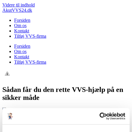
Videre til indhold
AkutVVS24.dk
Forsiden
Om os
Kontakt
Tilføj VVS-firma
Forsiden
Om os
Kontakt
Tilføj VVS-firma
Sådan får du den rette VVS-hjælp på en
sikker måde
Utroligt mange mennesker herhjemme i Danmark får lige i
øjeblikket besøg af håndværkere, VVS’ere og mange andre, som
skal hjælpe med at fikse hvad end vi har problemer med. Under