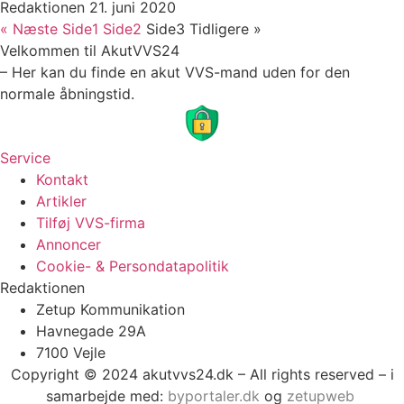
Redaktionen
21. juni 2020
« Næste
Side
1
Side
2
Side
3
Tidligere »
Velkommen til AkutVVS24
– Her kan du finde en akut VVS-mand uden for den
normale åbningstid.
Service
Kontakt
Artikler
Tilføj VVS-firma
Annoncer
Cookie- & Persondatapolitik
Redaktionen
Zetup Kommunikation
Havnegade 29A
7100 Vejle
Copyright © 2024 akutvvs24.dk – All rights reserved – i
samarbejde med:
byportaler.dk
og
zetupweb