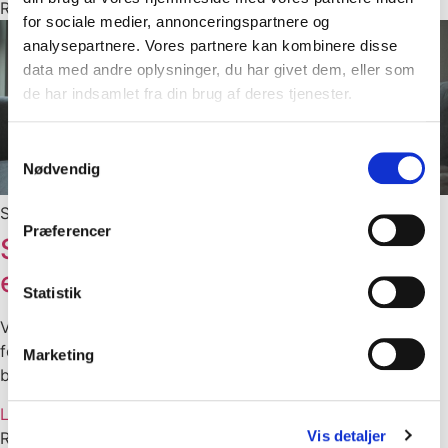
Redaktionen
18. januar 2021
for sociale medier, annonceringspartnere og
analysepartnere. Vores partnere kan kombinere disse
data med andre oplysninger, du har givet dem, eller som
de har indsamlet fra din brug af deres tjenester.
Samtykkevalg
Nødvendig
Sponsoreret indhold
Præferencer
Sådan sikre du at hele din bolig
er varmet godt op
Statistik
Vi kender allesammen det med at der kan være lidt
fodkoldt i dit hus. Læs her om: Sådan sikre du at hele din
Marketing
bolig er varmet godt op…
Læs mere »
Vis detaljer
Redaktionen
18. januar 2021