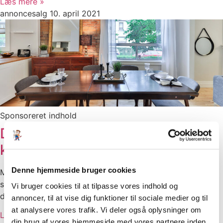
Læs mere »
annoncesalg
10. april 2021
Sponsoreret indhold
Disse detaljer vil pifte hele dit
køkken op
Denne hjemmeside bruger cookies
Måske dit køkken er gammelt og gået lidt af mode, eller
så har bare trang til at der skal ske noget nyt. Disse
Vi bruger cookies til at tilpasse vores indhold og
detaljer vil pifte hele dit køkken op..
annoncer, til at vise dig funktioner til sociale medier og til
at analysere vores trafik. Vi deler også oplysninger om
Læs mere »
din brug af vores hjemmeside med vores partnere inden