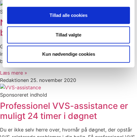
Sponsoreret indhold
Tillad alle cookies
Når du skal indrette dit nye
badeværelse
Tillad valgte
Går du og drømmer om et ny badeværelse? Når du skal
indrette dit nye badeværelse er rart med inspiration og
Kun nødvendige cookies
boligdesign. Her finder du inspiration og..
Læs mere »
Redaktionen
25. november 2020
Sponsoreret indhold
Professionel VVS-assistance er
muligt 24 timer i døgnet
Du er ikke selv herre over, hvornår på døgnet, der opstår